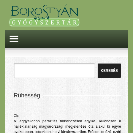
Kezdőlap
Történelem
Akciók
Termékeink
Gyógyszerek
Gyógyászati segédeszközök
Rühesség
Gyógytermékek
Homeopátia
Ok:
A leggyakoribb parazitás bőrfertőzések egyike. Különösen a
Dermokozmetikumok
hajléktalanság magyarországi megjelenése óta alakul ki egyre
gyakrabban, gócokban, helyi járványszerűen. Erősen fertőző, ezért