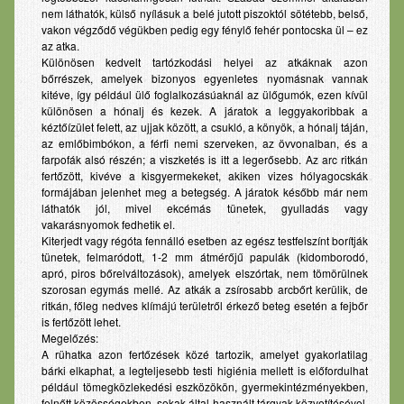
nem láthatók, külső nyílásuk a belé jutott piszoktól sötétebb, belső,
vakon végződő végükben pedig egy fénylő fehér pontocska ül – ez
az atka.
Különösen kedvelt tartózkodási helyei az atkáknak azon
bőrrészek, amelyek bizonyos egyenletes nyomásnak vannak
kitéve, így például ülő foglalkozásúaknál az ülőgumók, ezen kívül
különösen a hónalj és kezek. A járatok a leggyakoribbak a
kéztőízület felett, az ujjak között, a csukló, a könyök, a hónalj táján,
az emlőbimbókon, a férfi nemi szerveken, az övvonalban, és a
farpofák alsó részén; a viszketés is itt a legerősebb. Az arc ritkán
fertőzött, kivéve a kisgyermekeket, akiken vizes hólyagocskák
formájában jelenhet meg a betegség. A járatok később már nem
láthatók jól, mivel ekcémás tünetek, gyulladás vagy
vakarásnyomok fedhetik el.
Kiterjedt vagy régóta fennálló esetben az egész testfelszínt borítják
tünetek, felmaródott, 1-2 mm átmérőjű papulák (kidomborodó,
apró, piros bőrelváltozások), amelyek elszórtak, nem tömörülnek
szorosan egymás mellé. Az atkák a zsírosabb arcbőrt kerülik, de
ritkán, főleg nedves klímájú területről érkező beteg esetén a fejbőr
is fertőzött lehet.
Megelőzés:
A rühatka azon fertőzések közé tartozik, amelyet gyakorlatilag
bárki elkaphat, a legteljesebb testi higiénia mellett is előfordulhat
például tömegközlekedési eszközökön, gyermekintézményekben,
felnőtt közösségekben, sokak által használt tárgyak közvetítésével.