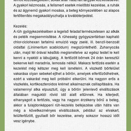
A gyakori kézmosás, a felismert esetek mielőbbi kezelése, a ruhák
és az ágynemű gyakori mosása, a beteg környezetében az alapos
fertőtlenítés megakadályozhatja a továbbterjedést.
Kezelés:
A rüh gyógykezelésében a legelső feladat természetesen az atkák
és petéik megsemmisítése. A rühesség gyógyszertárban kapható
chlor-ciclohexan tartalmú emulzió vagy zselé, ill. benzil-benzoát
oldattal (Linimentum scabicidum) megszüntethető. Zuhanyozás
után, majd fél órával később megismételve az egész testet le kell
kenni a nyaktól a lábujjakig. A fertőzött bőrnek 24 órán keresztül
bekenve kell maradnia, lemosás nélkül. Makacs fertőzés esetén a
kezelést még kétszer meg kell ismételni. A viszkető bőrfelület
vakarása olyan sebeket ejthet a bőrön, amelyek elfertőződhetnek,
ezért a vakarást meg kell próbálni elkerülni. Ha nagyon erős a
viszketés, kortikoszteroidos krémet alkalmaznak csillapítására. Ha
valamennyi atka elpusztult, úgy a bőrön jelenlevő elváltozások
általában maguktól rövid idő alatt eltűnnek. Ha kiterjedt,
elhanyagolt a fertőzés, vagy ha nagyon érzékeny bőrű a beteg,
akkor a tulajdonképpeni rüh-kezelés befejezése után hátra van
még a következményes elváltozások, például az elvakart,
felülfertőzött, gyulladt bőr kezelése, amely sokszor hosszú időt
vesz igénybe.