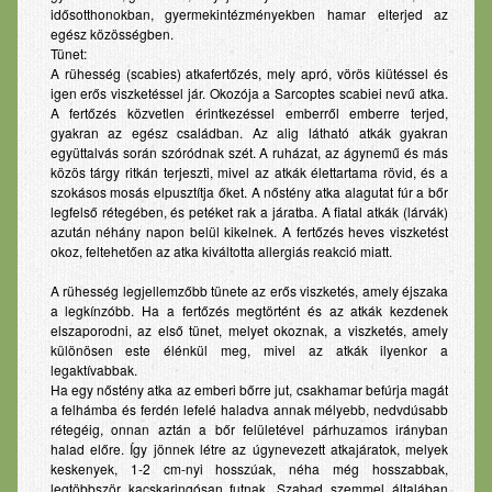
idősotthonokban, gyermekintézményekben hamar elterjed az
Babaápolási termékek
egész közösségben.
Tünet:
Fog- és szájápolás
A rühesség (scabies) atkafertőzés, mely apró, vörös kiütéssel és
igen erős viszketéssel jár. Okozója a Sarcoptes scabiei nevű atka.
Lexikon
A fertőzés közvetlen érintkezéssel emberről emberre terjed,
gyakran az egész családban. Az alig látható atkák gyakran
Betegségek
együttalvás során szóródnak szét. A ruházat, az ágynemű és más
közös tárgy ritkán terjeszti, mivel az atkák élettartama rövid, és a
Gyógyszerinfo
szokásos mosás elpusztítja őket. A nőstény atka alagutat fúr a bőr
legfelső rétegében, és petéket rak a járatba. A fiatal atkák (lárvák)
Kérdezzen
azután néhány napon belül kikelnek. A fertőzés heves viszketést
okoz, feltehetően az atka kiváltotta allergiás reakció miatt.
Pályázat
A rühesség legjellemzőbb tünete az erős viszketés, amely éjszaka
Elérhetőség
a legkínzóbb. Ha a fertőzés megtörtént és az atkák kezdenek
elszaporodni, az első tünet, melyet okoznak, a viszketés, amely
különösen este élénkül meg, mivel az atkák ilyenkor a
legaktívabbak.
Ha egy nőstény atka az emberi bőrre jut, csakhamar befúrja magát
a felhámba és ferdén lefelé haladva annak mélyebb, nedvdúsabb
rétegéig, onnan aztán a bőr felületével párhuzamos irányban
halad előre. Így jönnek létre az úgynevezett atkajáratok, melyek
keskenyek, 1-2 cm-nyi hosszúak, néha még hosszabbak,
legtöbbször kacskaringósan futnak. Szabad szemmel általában