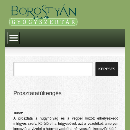
Kezdőlap
Történelem
Akciók
Termékeink
Gyógyszerek
Gyógyászati segédeszközök
Prosztatatúltengés
Gyógytermékek
Homeopátia
Tünet:
A prosztata a húgyhólyag és a végbél között elhelyezkedő
Dermokozmetikumok
mirigyes szerv. Körülöleli a húgycsövet, azt a vezetéket, amelyen
keresztül a vizelet a húgyhólyagból a hímvesszőn keresztül kiürül.