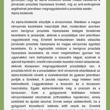
jóindulatú prosztata hiperplasia tüneteit, míg az anti-androgének
segíthetnek jelentősen megnagyobbodott a prosztata esetén.
Alpha-blokkolók
Az alpha-blokkolók ellazítják a simaizmokat. Általában a magas
vérnyomás kezelésére használják őket, mostanában azonban
azon benignus prosztata hiperplasiás betegek tüneteinek
kezelésére is javasolják, akiknek a prosztatájuk nem jelentősen
nagyobbodott meg. Emellett természetesen ideális választás
jóindulatú prosztata hiperplasia és magas vérnyomás egyidejű
kezelésére. Ez a legolcsóbb módszer a benignus prosztata
hiperplasia kezelésére, és mivel meglehetősen gyorsan hat,
ugyanakkor nem befolyásolja a szexuális vágyat, azoknak is
ajánlott kipróbálni, mielőtt intenzívebb kezelési módot választanak,
akiknek közepesen megnagyobbodott prosztatájuk van. A
prosztata körüli és a prosztatában lévő simaizmok ellazításával az
alpha-blokkolók növelik a vizeletáramlást és gyakran jelentősen
javítják a tüneteket. A javulás napokon, vagy heteken belül
bekövetkezik. Leggyakrabban a terazosin és a doxasosin
használatos. Egyéb alpha-blokkolók még a prazosin és a
tamsulosin. Ezek a gyógyszerek felálláskor hirtelen
vérnyomásesést okozhatnak (orthostatikus hypotensio), amely
szédülést és ájulást okozhat. Ennek esélye csökkenthető, ha a
gyógyszert közvetlenül lefekvés előtt veszik be. Emellett