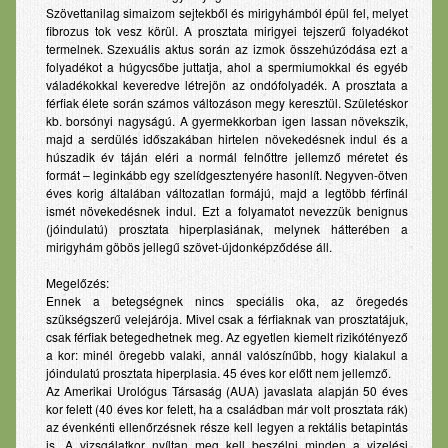
Szövettanilag simaizom sejtekből és mirigyhámból épül fel, melyet
Babaápolási termékek
fibrozus tok vesz körül. A prosztata mirigyei tejszerű folyadékot
termelnek. Szexuális aktus során az izmok összehúzódása ezt a
Fog- és szájápolás
folyadékot a húgycsőbe juttatja, ahol a spermiumokkal és egyéb
váladékokkal keveredve létrejön az ondófolyadék. A prosztata a
Lexikon
férfiak élete során számos változáson megy keresztül. Születéskor
kb. borsónyi nagyságú. A gyermekkorban igen lassan növekszik,
Betegségek
majd a serdülés időszakában hirtelen növekedésnek indul és a
húszadik év táján eléri a normál felnőttre jellemző méretet és
Gyógyszerinfo
formát – leginkább egy szelídgesztenyére hasonlít. Negyven-ötven
éves korig általában változatlan formájú, majd a legtöbb férfinál
Kérdezzen
ismét növekedésnek indul. Ezt a folyamatot nevezzük benignus
(jóindulatú) prosztata hiperplasiának, melynek hátterében a
Pályázat
mirigyhám göbös jellegű szövet-újdonképződése áll.
Elérhetőség
Megelőzés:
Ennek a betegségnek nincs speciális oka, az öregedés
szükségszerű velejárója. Mivel csak a férfiaknak van prosztatájuk,
csak férfiak betegedhetnek meg. Az egyetlen kiemelt rizikótényező
a kor: minél öregebb valaki, annál valószínűbb, hogy kialakul a
jóindulatú prosztata hiperplasia. 45 éves kor előtt nem jellemző.
Az Amerikai Urológus Társaság (AUA) javaslata alapján 50 éves
kor felett (40 éves kor felett, ha a családban már volt prosztata rák)
az évenkénti ellenőrzésnek része kell legyen a rektális betapintás
is. A vizsgálatkor nyíltan meg kell beszélni minden a vizelési