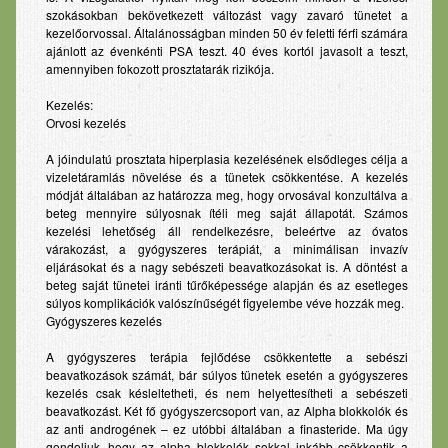
szokásokban bekövetkezett változást vagy zavaró tünetet a
kezelőorvossal. Általánosságban minden 50 év feletti férfi számára
ajánlott az évenkénti PSA teszt. 40 éves kortól javasolt a teszt,
amennyiben fokozott prosztatarák rizikója.
Kezelés:
Orvosi kezelés
A jóindulatú prosztata hiperplasia kezelésének elsődleges célja a
vizeletáramlás növelése és a tünetek csökkentése. A kezelés
módját általában az határozza meg, hogy orvosával konzultálva a
beteg mennyire súlyosnak ítéli meg saját állapotát. Számos
kezelési lehetőség áll rendelkezésre, beleértve az óvatos
várakozást, a gyógyszeres terápiát, a minimálisan invazív
eljárásokat és a nagy sebészeti beavatkozásokat is. A döntést a
beteg saját tünetei iránti tűrőképessége alapján és az esetleges
súlyos komplikációk valószínűségét figyelembe véve hozzák meg.
Gyógyszeres kezelés
A gyógyszeres terápia fejlődése csökkentette a sebészi
beavatkozások számát, bár súlyos tünetek esetén a gyógyszeres
kezelés csak késleltetheti, és nem helyettesítheti a sebészeti
beavatkozást. Két fő gyógyszercsoport van, az Alpha blokkolók és
az anti androgének – ez utóbbi általában a finasteride. Ma úgy
gondoljuk, hogy az alpha blokkolók sokkal inkább csökkentik a