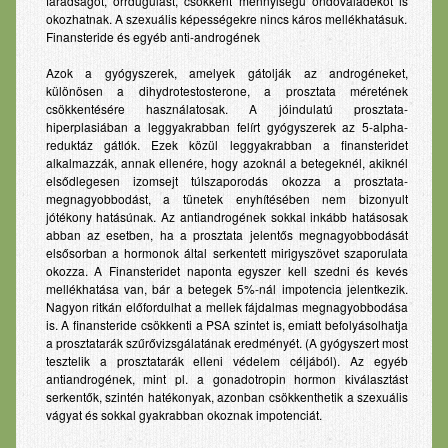
fáradságot, orrdugulást, csökkent mennyiségű ondóváladékot is
okozhatnak. A szexuális képességekre nincs káros mellékhatásuk.
Finansteride és egyéb anti-androgének
Azok a gyógyszerek, amelyek gátolják az androgéneket,
különösen a dihydrotestosterone, a prosztata méretének
csökkentésére használatosak. A jóindulatú prosztata-
hiperplasiában a leggyakrabban felírt gyógyszerek az 5-alpha-
reduktáz gátlók. Ezek közül leggyakrabban a finansteridet
alkalmazzák, annak ellenére, hogy azoknál a betegeknél, akiknél
elsődlegesen izomsejt túlszaporodás okozza a prosztata-
megnagyobbodást, a tünetek enyhítésében nem bizonyult
jótékony hatásúnak. Az antiandrogének sokkal inkább hatásosak
abban az esetben, ha a prosztata jelentős megnagyobbodását
elsősorban a hormonok által serkentett mirigyszövet szaporulata
okozza. A Finansteridet naponta egyszer kell szedni és kevés
mellékhatása van, bár a betegek 5%-nál impotencia jelentkezik.
Nagyon ritkán előfordulhat a mellek fájdalmas megnagyobbodása
is. A finansteride csökkenti a PSA szintet is, emiatt befolyásolhatja
a prosztatarák szűrővizsgálatának eredményét. (A gyógyszert most
tesztelik a prosztatarák elleni védelem céljából). Az egyéb
antiandrogének, mint pl. a gonadotropin hormon kiválasztást
serkentők, szintén hatékonyak, azonban csökkenthetik a szexuális
vágyat és sokkal gyakrabban okoznak impotenciát.