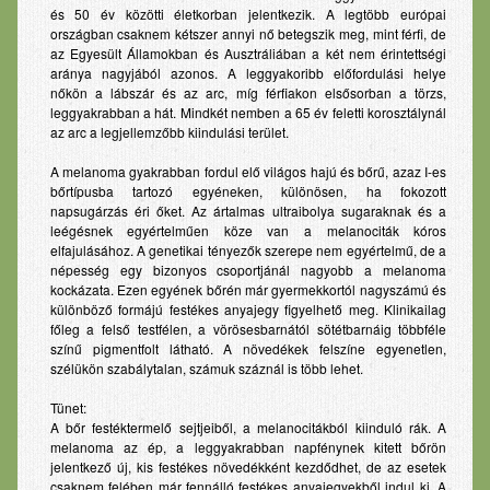
és 50 év közötti életkorban jelentkezik. A legtöbb európai
Babaápolási termékek
országban csaknem kétszer annyi nő betegszik meg, mint férfi, de
az Egyesült Államokban és Ausztráliában a két nem érintettségi
Fog- és szájápolás
aránya nagyjából azonos. A leggyakoribb előfordulási helye
nőkön a lábszár és az arc, míg férfiakon elsősorban a törzs,
Lexikon
leggyakrabban a hát. Mindkét nemben a 65 év feletti korosztálynál
az arc a legjellemzőbb kiindulási terület.
Betegségek
A melanoma gyakrabban fordul elő világos hajú és bőrű, azaz I-es
Gyógyszerinfo
bőrtípusba tartozó egyéneken, különösen, ha fokozott
napsugárzás éri őket. Az ártalmas ultraibolya sugaraknak és a
Kérdezzen
leégésnek egyértelműen köze van a melanociták kóros
elfajulásához. A genetikai tényezők szerepe nem egyértelmű, de a
Pályázat
népesség egy bizonyos csoportjánál nagyobb a melanoma
kockázata. Ezen egyének bőrén már gyermekkortól nagyszámú és
Elérhetőség
különböző formájú festékes anyajegy figyelhető meg. Klinikailag
főleg a felső testfélen, a vörösesbarnától sötétbarnáig többféle
színű pigmentfolt látható. A növedékek felszíne egyenetlen,
szélükön szabálytalan, számuk száznál is több lehet.
Tünet:
A bőr festéktermelő sejtjeiből, a melanocitákból kiinduló rák. A
melanoma az ép, a leggyakrabban napfénynek kitett bőrön
jelentkező új, kis festékes növedékként kezdődhet, de az esetek
csaknem felében már fennálló festékes anyajegyekből indul ki. A