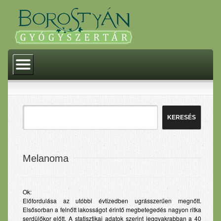
Kezdőlap
Történelem
Akciók
Termékeink
Gyógyszerek
Gyógyászati segédeszközök
Melanoma
Gyógytermékek
Homeopátia
Ok:
Előfordulása az utóbbi évtizedben ugrásszerűen megnőtt.
Dermokozmetikumok
Elsősorban a felnőtt lakosságot érintő megbetegedés nagyon ritka
serdülőkor előtt. A statisztikai adatok szerint leggyakrabban a 40