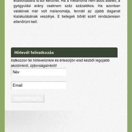
eltávolítására is sor kerülhet. Ha a melanoma nem adott áttételt, a
gyógyulási arány csaknem száz százalékos. Ha azonban
valakinek már volt melanomája, fennáll az újabb daganat
kialakulásának veszélye. E betegek bőrét ezért rendszeresen
ellenőrizni kell.
Hírlevél feliratkozás
Iratkozzon fel hírlevelünkre és értesüljön első kézből legújabb
akcióinkról, újdonságainkról!