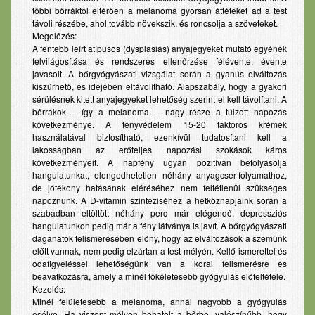
többi bőrráktól eltérően a melanoma gyorsan áttéteket ad a test
távoli részébe, ahol tovább növekszik, és roncsolja a szöveteket.
Megelőzés:
A fentebb leírt atípusos (dysplasiás) anyajegyeket mutató egyének
felvilágosítása és rendszeres ellenőrzése félévente, évente
javasolt. A bőrgyógyászati vizsgálat során a gyanús elváltozás
kiszűrhető, és idejében eltávolítható. Alapszabály, hogy a gyakori
sérülésnek kitett anyajegyeket lehetőség szerint el kell távolítani. A
bőrrákok – így a melanoma – nagy része a túlzott napozás
következménye. A fényvédelem 15-20 faktoros krémek
használatával biztosítható, ezenkívül tudatosítani kell a
lakosságban az erőteljes napozási szokások káros
következményeit. A napfény ugyan pozitívan befolyásolja
hangulatunkat, elengedhetetlen néhány anyagcser-folyamathoz,
de jótékony hatásának eléréséhez nem feltétlenül szükséges
napoznunk. A D-vitamin szintéziséhez a hétköznapjaink során a
szabadban eltöltött néhány perc már elégendő, depressziós
hangulatunkon pedig már a fény látványa is javít. A bőrgyógyászati
daganatok felismerésében előny, hogy az elváltozások a szemünk
előtt vannak, nem pedig elzártan a test mélyén. Kellő ismerettel és
odafigyeléssel lehetőségünk van a korai felismerésre és
beavatkozásra, amely a minél tökéletesebb gyógyulás előfeltétele.
Kezelés:
Minél felületesebb a melanoma, annál nagyobb a gyógyulás
esélye. Ha viszont mélyen behatolt a bőrbe, valószínűbb, hogy