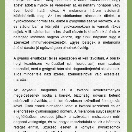
áttétet adott a nyirok- és vérereken át, és néhány hónapon vagy
éven belül halált okoz. A melanoma három stádiumát
különböztetik meg. Az I-es stádiumban nincsenek áttétek, a
nyirokcsomók normálisak, ekkor a gyógyulás esélye kedvező. A II-
es stádiumban a környéki nyirokcsomókban is vannak rákos
sejtek. A III. stádiumban a test távoli részén is képződtek áttétek. A
betegség lefolyása nagyon változó, úgy tűnik, nagyban függ a
szervezet immunvédekezésétől. Egyes betegek a melanoma
áttétei dacára jó egészségben élhetnek évekig.
A gyanús elváltozást teljes egészében el kell távolítani. A bőrrák
helyi kezelésére kenőcsöket (pl. fluorouracil) nem szabad
használni, mert a gyógyult hám alatt daganatterjedést okozhatnak.
Tilos mindenféle házi szerrel, szemölcsirtóval való ecsetelés,
maratás!
Az egyedüli megoldás és a további következmények
megelőzésének módja a korrekt, biztonsági udvarral történő
sebészeti eltávolítás, amit természetesen szövettani feldolgozás
követ. Csak ennek birtokában lehet a további kezelésről és az
ellenőrzések gyakoriságáról dönteni. A melanoma súlyosságának
megítélésében szerepet játszik a szövettani metszetben mért
daganat vastagsága, és az, hogy a rosszindulatú sejtek a bőr mely
rétegét érintik. Szükség esetén a környéki nyirokcsomók