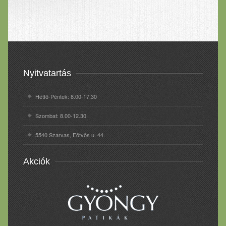
Nyitvatartás
Hétfő-Péntek: 8.00-17.30
Szombat: 8.00-12.30
5540 Szarvas, Eötvös u. 44.
Akciók