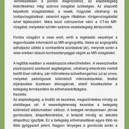
Természetesen a pontos diagnózishoz, az alapbetegség
kiderítéséhez még számos vizsgálat szükséges. Az alapvető
képalkotó vizsgálatokkal, a vesék, húgyutak ultrahang- és
izotópvizsgálatával, valamint egyre ritkábban röntgenvizsgálattal
lehet tájékozódni. Mára kezd rutinszerűvé válni a CT-és MR-
vizsgálat, melyekkel szintén számos vesebetegség ábrázolódik.
Fontos vizsgálni a vese ereit, erről a legkisebb veszéllyel a
legpontosabb információt az MR-angiográfia, illetve az angiográfia
adhatja(ez utóbbi a combartéria szúrásával jár), melynek során a
vese ereiben dúsuló kontrasztanyaggal végzik az MR-vizsgálatot.
A legtöbb esetben a vesebiopszia elkerülhetetlen. A veseszövetbe
pisztolyszerű szerkezet segítségével, ultrahang-ellenőrzés mellett
belőtt tűvel néhány, pár milliméteres szövethengerhez jut az orvos,
melyeket patológusok különböző mikroszkópokkal, festési
eljárásokkal tüzetesen átvizsgálnak, ebből következtetve a
betegség természetére és előrehaladottságára.
Kezelés:
Az alapbetegség, a kiváltó ok kezelése, megszűntetése mindig az
elsődleges cél. A veseelégtelenség kezelése a betegség
különböző stádiumaiban változó. A betegek rendszeresen járnak
gondozásra, állapotfelmérésre, a terápiát mindig az aktuális
állapothoz igazítják. Ez a betegség előrehaladtával egyre több és
több gyógyszert jelent. Nagyon lényeges a gondozás során a