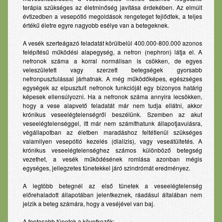
terápia szükséges az életminőség javítása érdekében. Az elmúlt
évtizedben a vesepótló megoldások rengeteget fejlődtek, a teljes
értékű életre egyre nagyobb esélye van a betegeknek.
A vesék szerteágazó feladatát körülbelül 400.000-800.000 azonos
felépítésű működési alapegység, a nefron (nephron) látja el. A
nefronok száma a korral normálisan is csökken, de egyes
veleszületett vagy szerzett betegségek gyorsabb
nefronpusztulással járhatnak. A még működőképes, egészséges
egységek az elpusztult nefronok funkcióját egy bizonyos határig
képesek ellensúlyozni. Ha a nefronok száma annyira lecsökken,
hogy a vese alapvető feladatát már nem tudja ellátni, akkor
krónikus veseelégtelenségről beszélünk. Szemben az akut
veseelégtelenséggel, itt már nem számíthatunk állapotjavulásra,
végállapotban az életben maradáshoz feltétlenül szükséges
valamilyen vesepótló kezelés (dialízis), vagy veseátültetés. A
krónikus veseelégtelenséghez számos különböző betegség
vezethet, a vesék működésének romlása azonban mégis
egységes, jellegzetes tünetekkel járó szindrómát eredményez.
A legtöbb betegnél az első tünetek a veseelégtelenség
előrehaladott állapotában jelentkeznek, ráadásul általában nem
jelzik a beteg számára, hogy a veséjével van baj.
A fontosabb tünetek a következők: