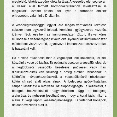
megfelelő, fehérjeszegény diéta tartása. A veseelégtelenség során
a vesék által termelt hormonok/vitaminok kiválasztása is
megszűnik, ezeket pótolni kell Ilyen a korábban említett
eritropoetin, valamint a D-vitamin.
A veseelégtelenséggel együtt járó magas vérnyomás kezelése
sokszor nem egyszerű feladat, kombinált gyógyszeres kezelést
igényel. Sok esetben az immunrendszer túlzott, illetve kóros
működése a vesebetegség kiváltó oka, ilyenkor az immunrendszer
működését visszaszorító, úgynevezett immunszupresszív szereket
is használni kell.
Ha a vese működése már a végállapot felé közeledik, fel kell
készülni a vese pótlására. Ez optimális esetben a veseátültetés, de
a legtöbbször vesepótló kezelésre (művese- vagy hasi
dialíziskezelésre) van szükség a beteg életben tartásához. A
különféle művesekezelésekről, a veseátültetésről részletesen
külön címszó alatt olvashatnak. A betegség gyógyíthatatlan,
csupán lassítható a lefolyása. Az alapbetegségtől, a kezeléstől, a
betegek hozzáállásától nagymértékben függ a betegség
alakulása, és nehezen jósolható meg, hogy a korai fázis mikorra
alakul át végállapotú veseelégtelenséggé. Ez történhet hónapok,
de akár évtizedek alatt is.