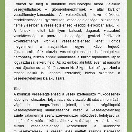
Gyakori ok még a különféle immunológiai okból kialakuló
Babaápolási termékek
vesegyulladások – glomerulonephritisek – által kiváltott
veseállomány-károsodás. A veleszületett, illetve örökletes
Fog- és szájápolás
rendellenességek gyermekkori veseelégtelenséget okozhatnak,
némely esetben a veseelégtelenség későbbi életkorban alakul ki.
Lexikon
A fentiek mellett bármilyen baleset, daganat, visszatérő
vesekövesség, a prosztata betegségei, gyakori fertőzések
Betegségek
következménye krónikus veseelégtelenség lehet. Fontos
megemlíteni a napjainkban egyre inkább terjedő,
Gyógyszerinfo
fájdalomcsillapítók okozta veseelégtelenséget is (analgetikus
nefropátia), hiszen ennek kialakulása a túlzott fájdalomcsillapító
Kérdezzen
fogyasztással elkerülhető. Az az ember, aki több éven át naponta
szed fájdalomcsillapítót (összesen kb. 3 kg-ot kell elfogyasztani a
Pályázat
recept nélkül is kapható szerekből) bizton számíthat a
veseelégtelenség kialakulására.
Elérhetőség
Tünet:
A krónikus veseelégtelenség a vesék szerteágazó működésének
többnyire fokozatos, folyamatos és visszafordíthatatlan romlását,
végül teljes megszűnését jelenti, ezzel a végállapotú
veseelégtelenség kialakulásához vezet. A veseelégtelenség
szinte valamennyi szerv, szervrendszer működését befolyásolva,
megfelelő kezelés nélkül halálhoz vezető állapot. A már kialakult
súlyos veseelégtelenség kezelésében a különböző
művesekezelések, a veseátültetés mellett számos kiegészítő