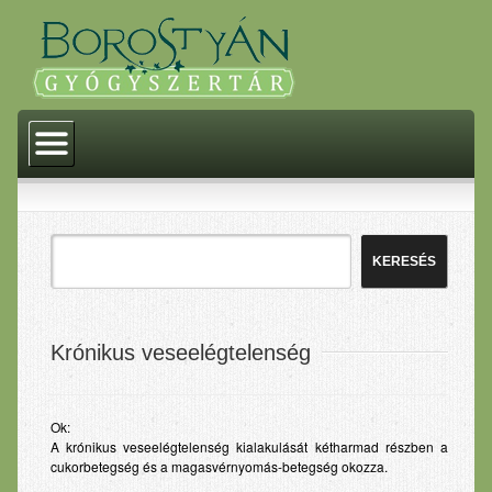
Kezdőlap
Történelem
Akciók
Termékeink
Gyógyszerek
Gyógyászati segédeszközök
Krónikus veseelégtelenség
Gyógytermékek
Homeopátia
Ok:
A krónikus veseelégtelenség kialakulását kétharmad részben a
Dermokozmetikumok
cukorbetegség és a magasvérnyomás-betegség okozza.