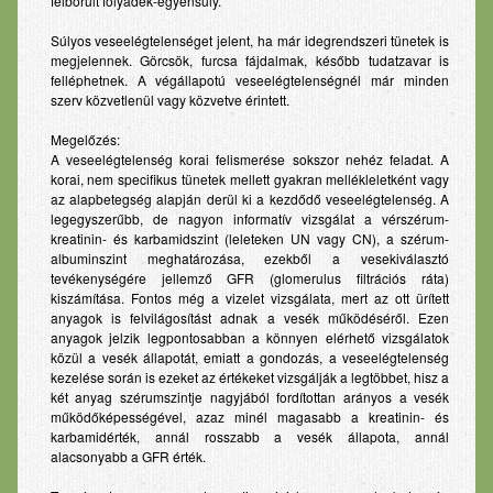
felborult folyadék-egyensúly.
Súlyos veseelégtelenséget jelent, ha már idegrendszeri tünetek is
megjelennek. Görcsök, furcsa fájdalmak, később tudatzavar is
felléphetnek. A végállapotú veseelégtelenségnél már minden
szerv közvetlenül vagy közvetve érintett.
Megelőzés:
A veseelégtelenség korai felismerése sokszor nehéz feladat. A
korai, nem specifikus tünetek mellett gyakran mellékleletként vagy
az alapbetegség alapján derül ki a kezdődő veseelégtelenség. A
legegyszerűbb, de nagyon informatív vizsgálat a vérszérum-
kreatinin- és karbamidszint (leleteken UN vagy CN), a szérum-
albuminszint meghatározása, ezekből a vesekiválasztó
tevékenységére jellemző GFR (glomerulus filtrációs ráta)
kiszámítása. Fontos még a vizelet vizsgálata, mert az ott ürített
anyagok is felvilágosítást adnak a vesék működéséről. Ezen
anyagok jelzik legpontosabban a könnyen elérhető vizsgálatok
közül a vesék állapotát, emiatt a gondozás, a veseelégtelenség
kezelése során is ezeket az értékeket vizsgálják a legtöbbet, hisz a
két anyag szérumszintje nagyjából fordítottan arányos a vesék
működőképességével, azaz minél magasabb a kreatinin- és
karbamidérték, annál rosszabb a vesék állapota, annál
alacsonyabb a GFR érték.