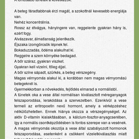
A beteg fáradtabbnak érzi magát, a szokottnál kevesebb energiája
van.
Nehéz koncentrálnia.
Rossz az étvágya, hányingere van, reggelente gyakran hány is,
ezért fogy.
Alvászavar, álmatlanság jelentkezik.
Éjszaka izomgörcsök lépnek fel.
Bokaduzzadás, ödéma alakulhat ki.
Reggelre a szem környéke bedagad.
A bőr száraz, gyakran viszket.
Gyakran kell vizelni, főleg éjjel.
A bőr színe sápadt, szürkés, a beteg vérszegény.
Magas vérnyomás alakul ki, a korábban nem magas vérnyomású
betegeknél is.
Gyermekkorban a növekedés, fejlődés elmarad a normálistól.
A tünetek oka a vese által normálisan kiválasztott méreganyagok
felszaporodása, lerakódása a szervezetben. Ezenkívül a vese
termeli az eritropoetin nevű hormont, amely a vérképzéshez
nélkülözhetetlen. Ennek hiánya okozza a vérszegénységet. Az
aktív D-vitamin kialakításában, a kálcium-foszfor-anyagcserében,
így a normális csontképződésben is fontos szerepe van a vesének.
A magas vérnyomás okozója a vese által szabályozott hormonok
felszaporodása, esetenként a csökkent vizeletkiválasztás miatt