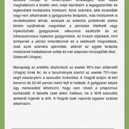
meghatározni a kiváltó okot, majd kipróbálni a legegyszerűbb és
legkevésbé kockázatos módszert. Azok számára, akik elutasítják
vagy nem alkalmasak a gyógyszeres terápiára, más módszerek is
rendelkezésre állnak, amelyek az erekciós problémák széles
körére nyújthatnak megoldást: a péniszbe ültethető vagy
injekciózható gyógyszerek, vákuumos eszközök és az
intracavernosus injekciós gyógymódok. Az invazív eljárások, mint
amilyenek a pénisz imlantátumok és a sebészeti megoldások,
csak azok számára ajánlottak, akiknél az egyéb terápiás
módszerek hatástalanok voltak és már alaposan kivizsgálták őket.
Sildenafil (Viagra)
Manapság az erektilis diszfunkció az esetek 90%-ban sildenafilt
(Viagra) írnak fel, és a tanulmányok szerint az esetek 70%-ban
segít visszanyerni a szexuális funkciókat. A Viagrát szájon át kell
bevenni és 20-40 percen belül fejti ki hatását. A gyógyszer képes
úgy merevedést létrehozni, hogy nem növeli a priapizmus
kockázatát. A tabletta csak akkor hatásos, ha a férfit szexuális
serkentő ingerek is érik. A Viagrát csak naponta egyszer szabad
alkalmazni.