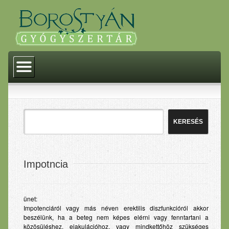
Kezdőlap
Történelem
Akciók
Termékeink
Gyógyszerek
Gyógyászati segédeszközök
Impotncia
Gyógytermékek
Homeopátia
ünet:
Impotenciáról vagy más néven erektilis diszfunkcióról akkor
Dermokozmetikumok
beszélünk, ha a beteg nem képes elérni vagy fenntartani a
közösüléshez, ejakulációhoz, vagy mindkettőhöz szükséges