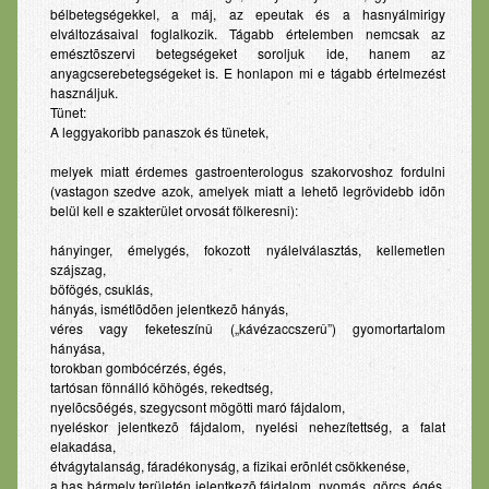
bélbetegségekkel, a máj, az epeutak és a hasnyálmirigy
Babaápolási termékek
elváltozásaival foglalkozik. Tágabb értelemben nemcsak az
emésztõszervi betegségeket soroljuk ide, hanem az
Fog- és szájápolás
anyagcserebetegségeket is. E honlapon mi e tágabb értelmezést
használjuk.
Lexikon
Tünet:
A leggyakoribb panaszok és tünetek,
Betegségek
melyek miatt érdemes gastroenterologus szakorvoshoz fordulni
Gyógyszerinfo
(vastagon szedve azok, amelyek miatt a lehetõ legrövidebb idõn
belül kell e szakterület orvosát fölkeresni):
Kérdezzen
hányinger, émelygés, fokozott nyálelválasztás, kellemetlen
Pályázat
szájszag,
böfögés, csuklás,
Elérhetőség
hányás, ismétlõdõen jelentkezõ hányás,
véres vagy feketeszínû („kávézaccszerû”) gyomortartalom
hányása,
torokban gombócérzés, égés,
tartósan fönnálló köhögés, rekedtség,
nyelõcsõégés, szegycsont mögötti maró fájdalom,
nyeléskor jelentkezõ fájdalom, nyelési nehezítettség, a falat
elakadása,
étvágytalanság, fáradékonyság, a fizikai erõnlét csökkenése,
a has bármely területén jelentkezõ fájdalom, nyomás, görcs, égés,