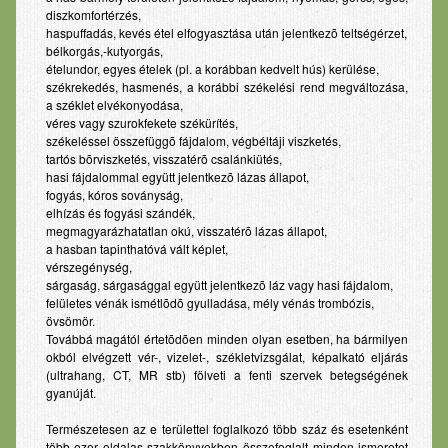
diszkomfortérzés,
haspuffadás, kevés étel elfogyasztása után jelentkezõ teltségérzet,
bélkorgás,-kutyorgás,
ételundor, egyes ételek (pl. a korábban kedvelt hús) kerülése,
székrekedés, hasmenés, a korábbi székelési rend megváltozása,
a széklet elvékonyodása,
véres vagy szurokfekete székürítés,
székeléssel összefüggõ fájdalom, végbéltáji viszketés,
tartós bõrviszketés, visszatérõ csalánkiütés,
hasi fájdalommal együtt jelentkezõ lázas állapot,
fogyás, kóros soványság,
elhízás és fogyási szándék,
megmagyarázhatatlan okú, visszatérõ lázas állapot,
a hasban tapinthatóvá vált képlet,
vérszegénység,
sárgaság, sárgasággal együtt jelentkezõ láz vagy hasi fájdalom,
felületes vénák ismétlõdõ gyulladása, mély vénás trombózis,
övsömör.
Továbbá magától értetõdõen minden olyan esetben, ha bármilyen
okból elvégzett vér-, vizelet-, székletvizsgálat, képalkató eljárás
(ultrahang, CT, MR stb) fölveti a fenti szervek betegségének
gyanúját.
Természetesen az e területtel foglalkozó több száz és esetenként
több ezer oldalas szakkönyvekben összefoglalt minden ismeretet