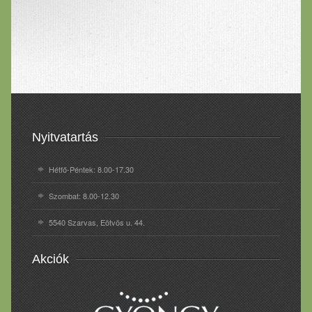
Nyitvatartás
Hétfő-Péntek: 8.00-17.30
Szombat: 8.00-12.30
5540 Szarvas, Eötvös u. 44.
Akciók