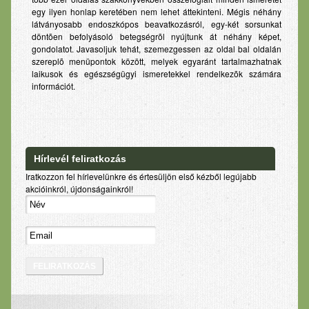
egy ilyen honlap keretében nem lehet áttekinteni. Mégis néhány
látványosabb endoszkópos beavatkozásról, egy-két sorsunkat
döntõen befolyásoló betegségrõl nyújtunk át néhány képet,
gondolatot. Javasoljuk tehát, szemezgessen az oldal bal oldalán
szereplõ menüpontok között, melyek egyaránt tartalmazhatnak
laikusok és egészségügyi ismeretekkel rendelkezõk számára
információt.
Hírlevél feliratkozás
Iratkozzon fel hírlevelünkre és értesüljön első kézből legújabb
akcióinkról, újdonságainkról!