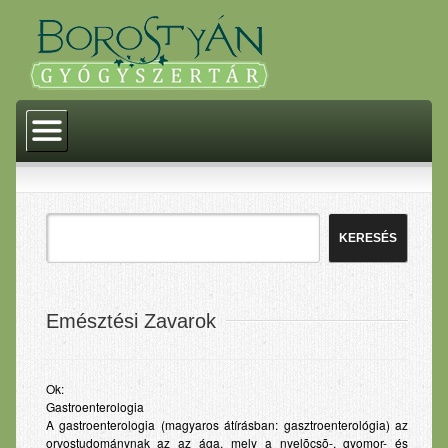
Kezdőlap
Történelem
Akciók
Termékeink
Gyógyszerek
Gyógyászati segédeszközök
Emésztési Zavarok
Gyógytermékek
Homeopátia
Ok:
Gastroenterologia
Dermokozmetikumok
A gastroenterologia (magyaros átírásban: gasztroenterológia) az
orvostudománynak az az ága, mely a nyelõcsõ-, gyomor- és