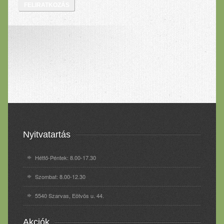
Nyitvatartás
Hétfő-Péntek: 8.00-17.30
Szombat: 8.00-12.30
5540 Szarvas, Eötvös u. 44.
Akciók