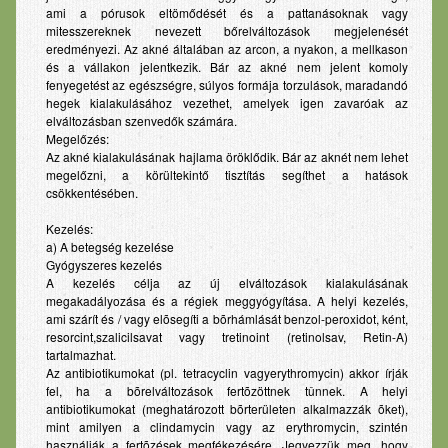
ami a pórusok eltömődését és a pattanásoknak vagy
Babaápolási termékek
mitesszereknek nevezett bőrelváltozások megjelenését
eredményezi. Az akné általában az arcon, a nyakon, a mellkason
Fog- és szájápolás
és a vállakon jelentkezik. Bár az akné nem jelent komoly
fenyegetést az egészségre, súlyos formája torzulások, maradandó
Lexikon
hegek kialakulásához vezethet, amelyek igen zavaróak az
elváltozásban szenvedők számára.
Betegségek
Megelőzés:
Az akné kialakulásának hajlama öröklődik. Bár az aknét nem lehet
Gyógyszerinfo
megelőzni, a körültekintő tisztítás segíthet a hatások
csökkentésében.
Kérdezzen
Kezelés:
Pályázat
a) A betegség kezelése
Gyógyszeres kezelés
Elérhetőség
A kezelés célja az új elváltozások kialakulásának
megakadályozása és a régiek meggyógyítása. A helyi kezelés,
ami szárít és / vagy elõsegíti a bõrhámlását benzol-peroxidot, ként,
resorcint,szalicilsavat vagy tretinoint (retinolsav, Retin-A)
tartalmazhat.
Az antibiotikumokat (pl. tetracyclin vagyerythromycin) akkor írják
fel, ha a bõrelváltozások fertõzöttnek tûnnek. A helyi
antibiotikumokat (meghatározott bõrterületen alkalmazzák õket),
mint amilyen a clindamycin vagy az erythromycin, szintén
használják a fertõzések megfékezésére. Jegyezzük meg, hogy