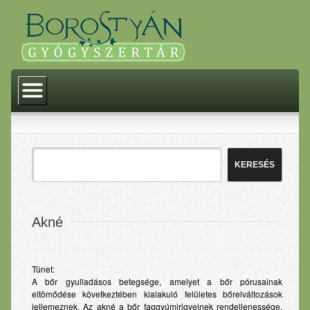
Kezdőlap
Történelem
Akciók
Termékeink
Gyógyszerek
Gyógyászati segédeszközök
Akné
Gyógytermékek
Homeopátia
Tünet:
A bőr gyulladásos betegsége, amelyet a bőr pórusainak
Dermokozmetikumok
eltömődése következtében kialakuló felületes bőrelváltozások
jellemeznek. Az akné a bőr faggyúmirigyeinek rendellenessége,