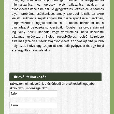
minimalizálása. Az orvosok elsõ választása gyakran a
gyógyszeres kezelésre esik. A gyógyszeres kezelés célja számos
olyan probléma csökkentése, amely szerepet játszik az akné
kialakulásában: a sejtek abnormális összetapadása a tüszõkben,
megnövekedett faggyútermelés, a P. acnes baktérium és a
gyulladás. A betegség súlyosságától függõen az orvos ajánlani
fog vény nélkül kapható vagy vényköteles, helyi kezelésre
alkalmas gyógyszert, illetve receptköteles, belsõ kezelésre
alkalmas (szájon át szedhetõ) gyógyszert. Az orvos ajánlhatja több
helyi szer, illetve egy szájon át szedhetõ gyógyszer és egy helyi
szer együttes használatát is.
Hírlevél feliratkozás
Iratkozzon fel hírlevelünkre és értesüljön első kézből legújabb
akcióinkról, újdonságainkról!