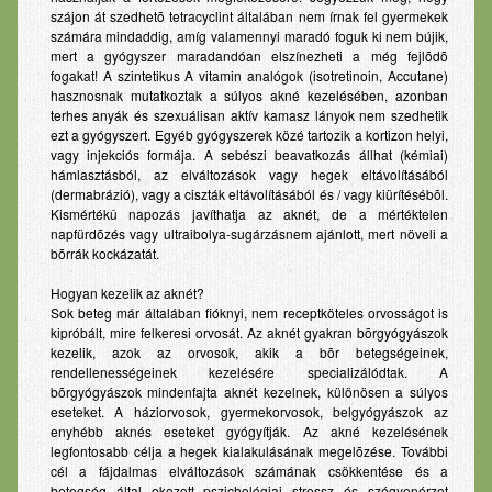
szájon át szedhetõ tetracyclint általában nem írnak fel gyermekek
számára mindaddig, amíg valamennyi maradó foguk ki nem bújik,
mert a gyógyszer maradandóan elszínezheti a még fejlõdõ
fogakat! A szintetikus A vitamin analógok (isotretinoin, Accutane)
hasznosnak mutatkoztak a súlyos akné kezelésében, azonban
terhes anyák és szexuálisan aktív kamasz lányok nem szedhetik
ezt a gyógyszert. Egyéb gyógyszerek közé tartozik a kortizon helyi,
vagy injekciós formája. A sebészi beavatkozás állhat (kémiai)
hámlasztásból, az elváltozások vagy hegek eltávolításából
(dermabrázió), vagy a ciszták eltávolításából és / vagy kiürítésébõl.
Kismértékû napozás javíthatja az aknét, de a mértéktelen
napfürdõzés vagy ultraibolya-sugárzásnem ajánlott, mert növeli a
bõrrák kockázatát.
Hogyan kezelik az aknét?
Sok beteg már általában fióknyi, nem receptköteles orvosságot is
kipróbált, mire felkeresi orvosát. Az aknét gyakran bõrgyógyászok
kezelik, azok az orvosok, akik a bõr betegségeinek,
rendellenességeinek kezelésére specializálódtak. A
bõrgyógyászok mindenfajta aknét kezelnek, különösen a súlyos
eseteket. A háziorvosok, gyermekorvosok, belgyógyászok az
enyhébb aknés eseteket gyógyítják. Az akné kezelésének
legfontosabb célja a hegek kialakulásának megelõzése. További
cél a fájdalmas elváltozások számának csökkentése és a
betegség által okozott pszichológiai stressz és szégyenérzet